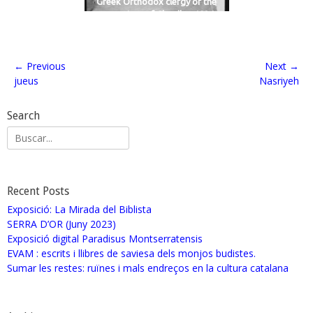
Greek Orthodox clergy of the
monastery of Choziba. 1926
← Previous
Next →
jueus
Nasriyeh
Search
Recent Posts
Exposició: La Mirada del Biblista
SERRA D’OR (Juny 2023)
Exposició digital Paradisus Montserratensis
EVAM : escrits i llibres de saviesa dels monjos budistes.
Sumar les restes: ruïnes i mals endreços en la cultura catalana