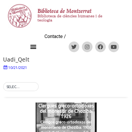
Biblioteca de Montserrat
Biblioteca de ciències humanes i de
teologia
Contacte
/
Uadi_Qelt
10/21/2021
SELECT TAG
Clergues greco-ortodoxes
del monestir de Choziba.
1926
Clérigos greco-ortodoxos del
monasterio de Choziba. 1926