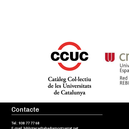
Contacte
Tel.: 938 77 77 68
E-mail:
biblioteca@abadiamontserrat.net