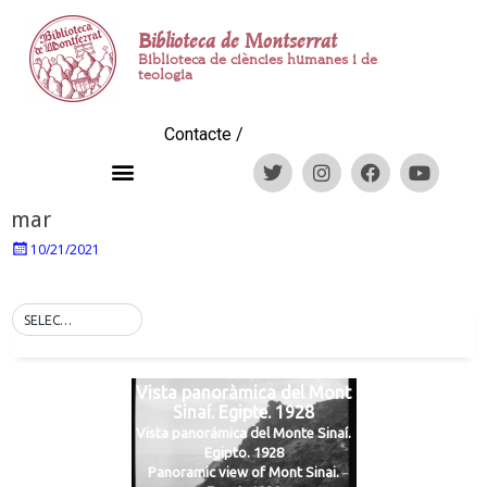
Biblioteca de Montserrat
Biblioteca de ciències humanes i de
teologia
Contacte
/
mar
10/21/2021
SELECT TAG
Vista panoràmica del Mont
Sinaí. Egipte. 1928
Vista panorámica del Monte Sinaí.
Egipto. 1928
Panoramic view of Mont Sinai.