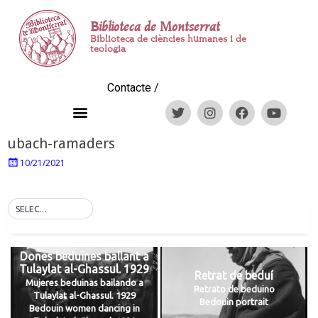
Biblioteca de Montserrat
Biblioteca de ciències humanes i de
teologia
Contacte
/
ubach-ramaders
10/21/2021
SELECT TAG
Dones beduïnes ballant a
Tulaylat al-Ghassul. 1929
Retrat de beduí
Mujeres beduinas bailando a
Retrato de beduino
Tulaylat al-Ghassul. 1929
Bedouin portrait
Bedouin women dancing in