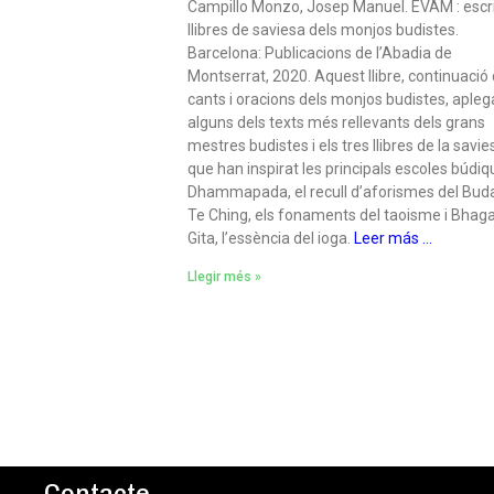
Campillo Monzo, Josep Manuel. EVAM : escri
llibres de saviesa dels monjos budistes.
Barcelona: Publicacions de l’Abadia de
Montserrat, 2020. Aquest llibre, continuació
cants i oracions dels monjos budistes, apleg
alguns dels texts més rellevants dels grans
mestres budistes i els tres llibres de la savie
que han inspirat les principals escoles búdiq
Dhammapada, el recull d’aforismes del Bud
Te Ching, els fonaments del taoisme i Bhag
Gita, l’essència del ioga.
Leer más …
Llegir més »
Contacte