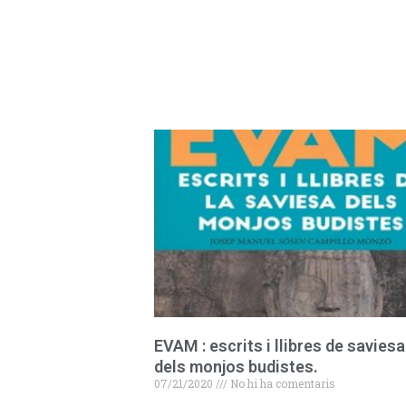
EVAM : escrits i llibres de saviesa
dels monjos budistes.
07/21/2020
No hi ha comentaris