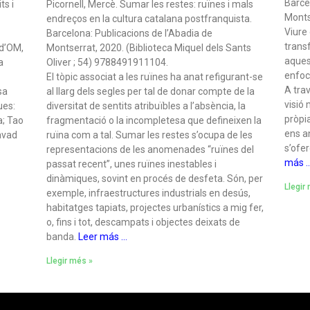
Barce
ts i
Picornell, Mercè. Sumar les restes: ruïnes i mals
Monts
endreços en la cultura catalana postfranquista.
Viure
Barcelona: Publicacions de l’Abadia de
trans
 d’OM,
Montserrat, 2020. (Biblioteca Miquel dels Sants
aques
a
Oliver ; 54) 9788491911104.
enfoc
El tòpic associat a les ruïnes ha anat refigurant-se
A tra
sa
al llarg dels segles per tal de donar compte de la
visió
ues:
diversitat de sentits atribuïbles a l’absència, la
pròpi
a; Tao
fragmentació o la incompletesa que defineixen la
ens a
avad
ruïna com a tal. Sumar les restes s’ocupa de les
s’ofe
representacions de les anomenades “ruïnes del
más 
passat recent”, unes ruïnes inestables i
dinàmiques, sovint en procés de desfeta. Són, per
Llegir
exemple, infraestructures industrials en desús,
habitatges tapiats, projectes urbanístics a mig fer,
o, fins i tot, descampats i objectes deixats de
banda.
Leer más …
Llegir més »