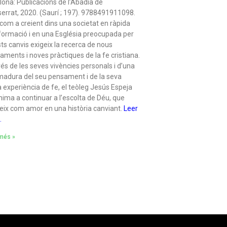
lona: Publicacions de l’Abadia de
errat, 2020. (Saurí ; 197). 9788491911098.
 com a creient dins una societat en ràpida
formació i en una Església preocupada per
ts canvis exigeix la recerca de nous
aments i noves pràctiques de la fe cristiana.
vés de les seves vivències personals i d’una
 madura del seu pensament i de la seva
a experiència de fe, el teòleg Jesús Espeja
nima a continuar a l’escolta de Déu, que
reix com amor en una història canviant.
Leer
…
 més »