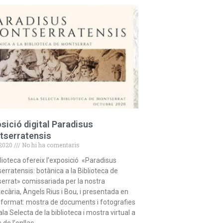
sició digital Paradisus
tserratensis
/2020
No hi ha comentaris
blioteca ofereix l’exposició «Paradisus
erratensis: botànica a la Biblioteca de
errat» comissariada per la nostra
tecària, Àngels Rius i Bou, i presentada en
 format: mostra de documents i fotografies
ala Selecta de la biblioteca i mostra virtual a
 de l’enllaç