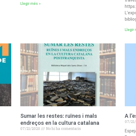
Llegir més »
https
L’expo
biblio
Llegir
Sumar les restes: ruïnes i mals
A l’
07/21
endreços en la cultura catalana
07/21/2020
No hi ha comentaris
Espeja