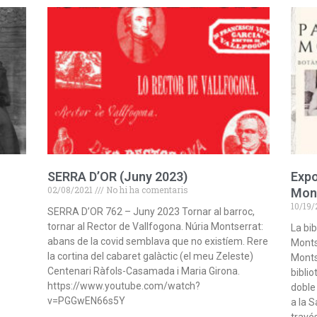
SERRA D’OR (Juny 2023)
Expo
02/08/2021
No hi ha comentaris
Mon
10/19
SERRA D’OR 762 – Juny 2023 Tornar al barroc,
tornar al Rector de Vallfogona. Núria Montserrat:
La bi
abans de la covid semblava que no existíem. Rere
Monts
la cortina del cabaret galàctic (el meu Zeleste)
Monts
Centenari Ràfols-Casamada i Maria Girona.
biblio
https://www.youtube.com/watch?
doble
v=PGGwEN66s5Y
a la S
través