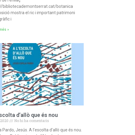
://bibliotecademontserrat.cat/botanica
sició mostra el ric i important patrimoni
gràfic i
 més »
escolta d’allò que és nou
/2020
No hi ha comentaris
 Pardo, Jesús. A l’escolta d’allò que és nou.