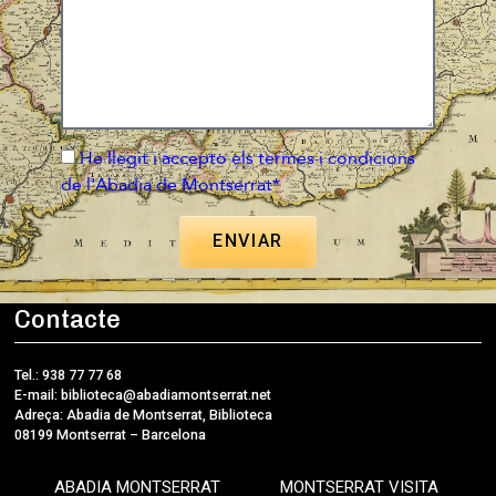
He llegit i accepto els termes i condicions
de l'Abadia de Montserrat*
ENVIAR
Contacte
Tel.: 938 77 77 68
E-mail:
biblioteca@abadiamontserrat.net
Adreça: Abadia de Montserrat, Biblioteca
08199 Montserrat – Barcelona
ABADIA MONTSERRAT
MONTSERRAT VISITA