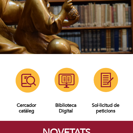
Cercador
Biblioteca
Sol·licitud de
catàleg
Digital
peticions
NOVETATS