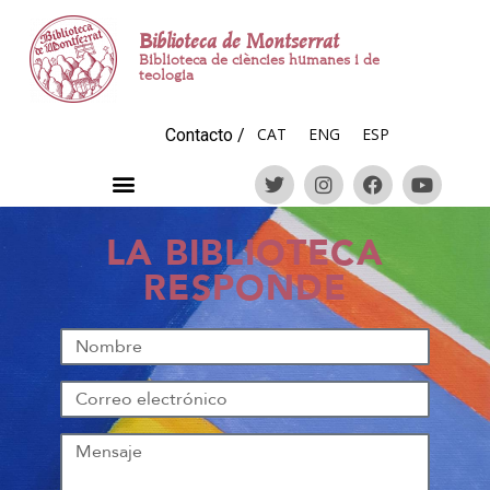
Biblioteca de Montserrat
Biblioteca de ciències humanes i de
teologia
CAT
ENG
ESP
Contacto
/
LA BIBLIOTECA
RESPONDE