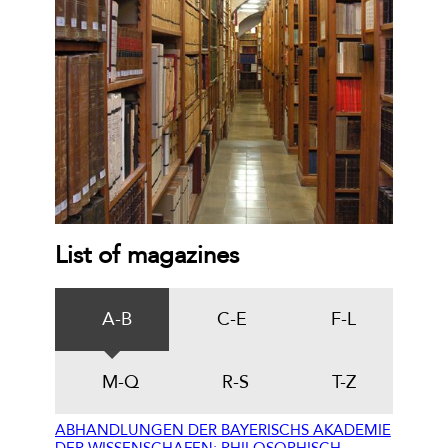
List of magazines
A-B
C-E
F-L
M-Q
R-S
T-Z
ABHANDLUNGEN DER BAYERISCHS AKADEMIE
DER WISSENSCHAFEN: PHILOSOPHISCH-