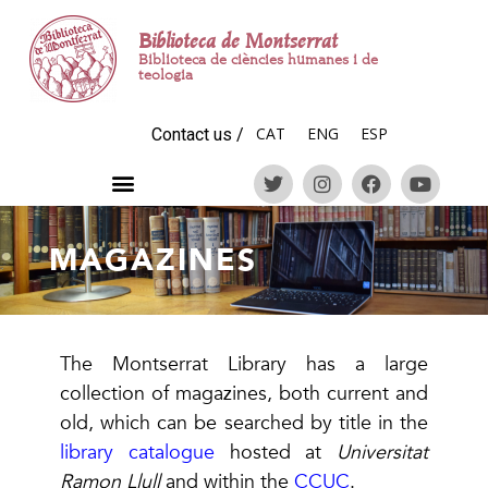
Biblioteca de Montserrat
Biblioteca de ciències humanes i de
teologia
CAT
ENG
ESP
Contact us
/
MAGAZINES
The Montserrat Library has a large
collection of magazines, both current and
old, which can be searched by title in the
library catalogue
hosted at
Universitat
Ramon Llull
and within the
CCUC
.